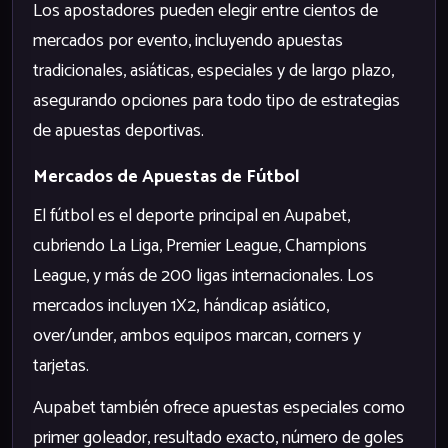
Los apostadores pueden elegir entre cientos de
mercados por evento, incluyendo apuestas
tradicionales, asiáticas, especiales y de largo plazo,
asegurando opciones para todo tipo de estrategias
de apuestas deportivas.
Mercados de Apuestas de Fútbol
El fútbol es el deporte principal en Aupabet,
cubriendo La Liga, Premier League, Champions
League, y más de 200 ligas internacionales. Los
mercados incluyen 1X2, hándicap asiático,
over/under, ambos equipos marcan, corners y
tarjetas.
Aupabet también ofrece apuestas especiales como
primer goleador, resultado exacto, número de goles