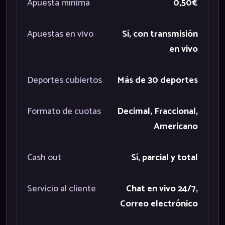
Apuesta mínima
0,50€
Apuestas en vivo
Sí, con transmisión
en vivo
Deportes cubiertos
Más de 30 deportes
Formato de cuotas
Decimal, Fraccional,
Americano
Cash out
Sí, parcial y total
Servicio al cliente
Chat en vivo 24/7,
Correo electrónico