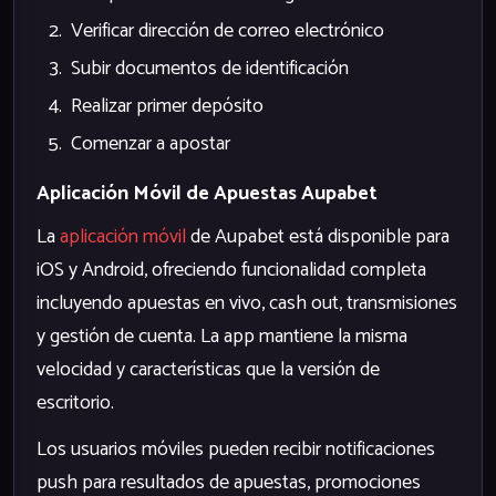
Verificar dirección de correo electrónico
Subir documentos de identificación
Realizar primer depósito
Comenzar a apostar
Aplicación Móvil de Apuestas Aupabet
La
aplicación móvil
de Aupabet está disponible para
iOS y Android, ofreciendo funcionalidad completa
incluyendo apuestas en vivo, cash out, transmisiones
y gestión de cuenta. La app mantiene la misma
velocidad y características que la versión de
escritorio.
Los usuarios móviles pueden recibir notificaciones
push para resultados de apuestas, promociones