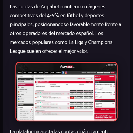
Las cuotas de Aupabet mantienen márgenes
competitivos del 4-6% en fútbol y deportes
principales, posicionándose favorablemente frente a
otros operadores del mercado español. Los
mercados populares como La Liga y Champions
League suelen ofrecer el mejor valor.
La plataforma ajusta las cuotas dinámicamente