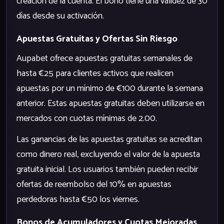
creación de la cuenta. El bono tiene una validez de 30
días desde su activación.
Apuestas Gratuitas y Ofertas Sin Riesgo
Aupabet ofrece apuestas gratuitas semanales de
hasta €25 para clientes activos que realicen
apuestas por un mínimo de €100 durante la semana
anterior. Estas apuestas gratuitas deben utilizarse en
mercados con cuotas mínimas de 2.00.
Las ganancias de las apuestas gratuitas se acreditan
como dinero real, excluyendo el valor de la apuesta
gratuita inicial. Los usuarios también pueden recibir
ofertas de reembolso del 10% en apuestas
perdedoras hasta €50 los viernes.
Bonos de Acumuladores y Cuotas Mejoradas