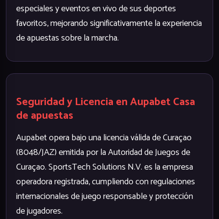
especiales y eventos en vivo de sus deportes
favoritos, mejorando significativamente la experiencia
de apuestas sobre la marcha.
Seguridad y Licencia en Aupabet Casa
de apuestas
Aupabet opera bajo una licencia válida de Curaçao
(8048/JAZ) emitida por la Autoridad de Juegos de
Curaçao. SportsTech Solutions N.V. es la empresa
operadora registrada, cumpliendo con regulaciones
internacionales de juego responsable y protección
de jugadores.