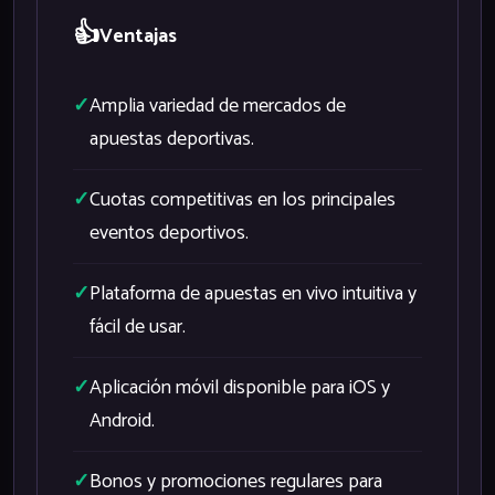
👍
Ventajas
✓
Amplia variedad de mercados de
apuestas deportivas.
✓
Cuotas competitivas en los principales
eventos deportivos.
✓
Plataforma de apuestas en vivo intuitiva y
fácil de usar.
✓
Aplicación móvil disponible para iOS y
Android.
✓
Bonos y promociones regulares para