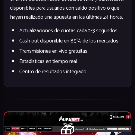
disponibles para usuarios con saldo positivo o que
hayan realizado una apuesta en las últimas 24 horas.
Actualizaciones de cuotas cada 2-3 segundos
Cash out disponible en 85% de los mercados
Transmisiones en vivo gratuitas
Estadísticas en tiempo real
Centro de resultados integrado
🎁