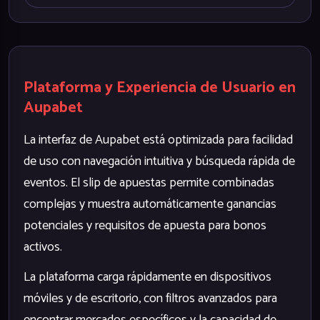
Plataforma y Experiencia de Usuario en
Aupabet
La interfaz de Aupabet está optimizada para facilidad
de uso con navegación intuitiva y búsqueda rápida de
eventos. El slip de apuestas permite combinadas
complejas y muestra automáticamente ganancias
potenciales y requisitos de apuesta para bonos
activos.
La plataforma carga rápidamente en dispositivos
móviles y de escritorio, con filtros avanzados para