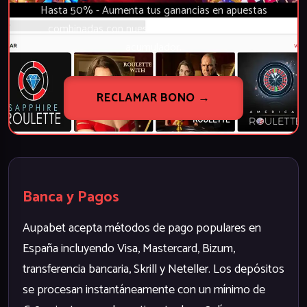
Hasta 50% - Aumenta tus ganancias en apuestas
combinadas con nuestro bono de aumento de
acumulador.
RECLAMAR BONO →
Banca y Pagos
Aupabet acepta métodos de pago populares en
España incluyendo Visa, Mastercard, Bizum,
transferencia bancaria, Skrill y Neteller. Los depósitos
se procesan instantáneamente con un mínimo de