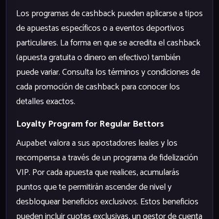
Los programas de cashback pueden aplicarse a tipos
de apuestas específicos o a eventos deportivos
particulares. La forma en que se acredita el cashback
(apuesta gratuita o dinero en efectivo) también
puede variar. Consulta los términos y condiciones de
cada promoción de cashback para conocer los
detalles exactos.
Loyalty Program for Regular Bettors
Aupabet valora a sus apostadores leales y los
recompensa a través de un programa de fidelización
VIP. Por cada apuesta que realices, acumularás
puntos que te permitirán ascender de nivel y
desbloquear beneficios exclusivos. Estos beneficios
pueden incluir cuotas exclusivas, un gestor de cuenta