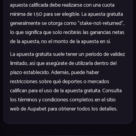
apuesta calificada debe realizarse con una cuota
mínima de 1.50 para ser elegible. La apuesta gratuita
generalmente se otorga como "stake-not-returned",
lo que significa que solo recibirás las ganancias netas
de la apuesta, no el monto de la apuesta en sí.
La apuesta gratuita suele tener un período de validez
limitado, así que asegúrate de utilizarla dentro del
plazo establecido. Además, puede haber
restricciones sobre qué deportes o mercados
califican para el uso de la apuesta gratuita. Consulta
los términos y condiciones completos en el sitio
web de Aupabet para obtener todos los detalles.