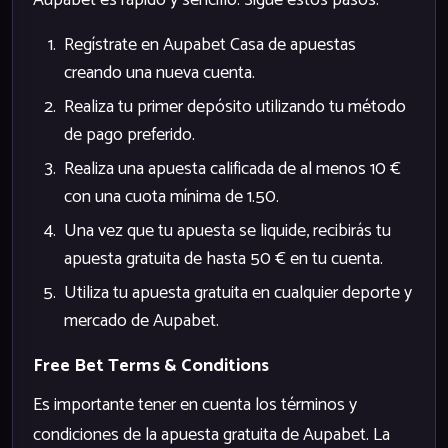
Aupabet es rápido y sencillo. Sigue estos pasos:
Regístrate en Aupabet Casa de apuestas
creando una nueva cuenta.
Realiza tu primer depósito utilizando tu método
de pago preferido.
Realiza una apuesta calificada de al menos 10 €
con una cuota mínima de 1.50.
Una vez que tu apuesta se liquide, recibirás tu
apuesta gratuita de hasta 50 € en tu cuenta.
Utiliza tu apuesta gratuita en cualquier deporte y
mercado de Aupabet.
Free Bet Terms & Conditions
Es importante tener en cuenta los términos y
condiciones de la apuesta gratuita de Aupabet. La