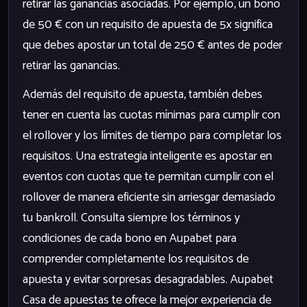
retirar las ganancias asociadas. Por ejemplo, un bono
de 50 € con un requisito de apuesta de 5x significa
que debes apostar un total de 250 € antes de poder
retirar las ganancias.
Además del requisito de apuesta, también debes
tener en cuenta las cuotas mínimas para cumplir con
el rollover y los límites de tiempo para completar los
requisitos. Una estrategia inteligente es apostar en
eventos con cuotas que te permitan cumplir con el
rollover de manera eficiente sin arriesgar demasiado
tu bankroll. Consulta siempre los términos y
condiciones de cada bono en Aupabet para
comprender completamente los requisitos de
apuesta y evitar sorpresas desagradables. Aupabet
Casa de apuestas te ofrece la mejor experiencia de