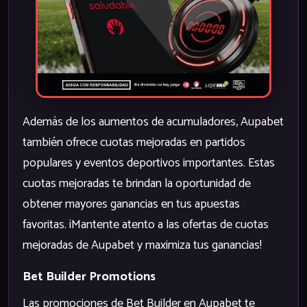
Además de los aumentos de acumuladores, Aupabet
también ofrece cuotas mejoradas en partidos
populares y eventos deportivos importantes. Estas
cuotas mejoradas te brindan la oportunidad de
obtener mayores ganancias en tus apuestas
favoritas. ¡Mantente atento a las ofertas de cuotas
mejoradas de Aupabet y maximiza tus ganancias!
Bet Builder Promotions
Las promociones de Bet Builder en Aupabet te