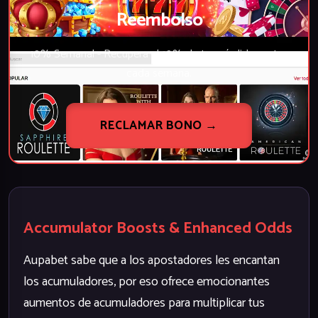
Reembolso
10% Semanal - Recupera el 10% de tus pérdidas netas
cada semana.
RECLAMAR BONO →
Accumulator Boosts & Enhanced Odds
Aupabet sabe que a los apostadores les encantan
los acumuladores, por eso ofrece emocionantes
aumentos de acumuladores para multiplicar tus