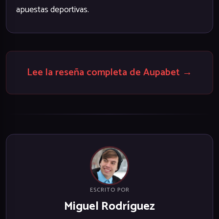
apuestas deportivas.
Lee la reseña completa de Aupabet →
ESCRITO POR
Miguel Rodríguez