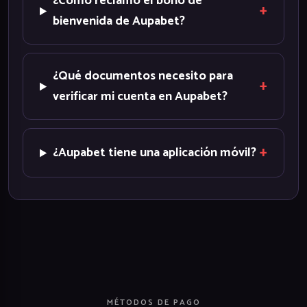
¿Cómo reclamo el bono de
+
bienvenida de Aupabet?
¿Qué documentos necesito para
+
verificar mi cuenta en Aupabet?
+
¿Aupabet tiene una aplicación móvil?
MÉTODOS DE PAGO